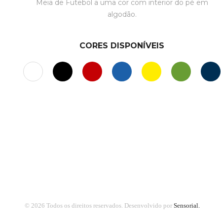
Meia de Futebol a uma cor com interior do pé em
algodão.
CORES DISPONÍVEIS
© 2026 Todos os direitos reservados.
Desenvolvido por
Sensorial.