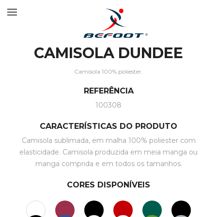
CAMISOLA DUNDEE
Camisola 100% poliester.
REFERÊNCIA
100308
CARACTERÍSTICAS DO PRODUTO
Camisola sublimada, em malha 100% poliester com
elasticidade. Camisola produzida em meia manga ou
manga comprida e em todos os tamanhos.
CORES DISPONÍVEIS