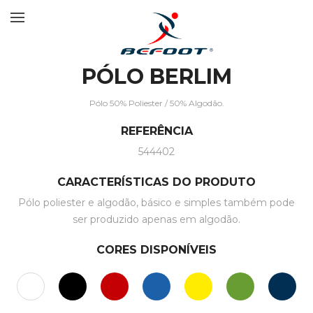
PÓLO BERLIM
Pólo 50% Poliester / 50% Algodão.
REFERÊNCIA
544402
CARACTERÍSTICAS DO PRODUTO
Pólo poliester e algodão, básico e simples também pode
ser produzido apenas em algodão.
CORES DISPONÍVEIS