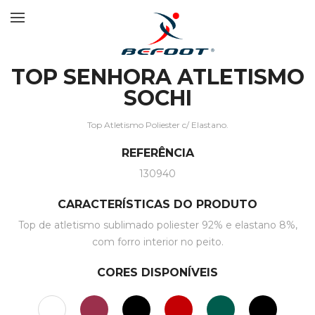
TOP SENHORA ATLETISMO
SOCHI
Top Atletismo Poliester c/ Elastano.
REFERÊNCIA
130940
CARACTERÍSTICAS DO PRODUTO
Top de atletismo sublimado poliester 92% e elastano 8%,
com forro interior no peito.
CORES DISPONÍVEIS