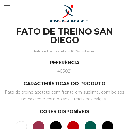
FATO DE TREINO SAN
DIEGO
Fato de treino acetato 100% poliester.
REFERÊNCIA
403021
CARACTERÍSTICAS DO PRODUTO
Fato de treino acetato com frente em sublime, com bolsos
no casaco e com bolsos laterais nas calças.
CORES DISPONÍVEIS