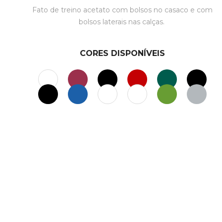
Fato de treino acetato com bolsos no casaco e com
bolsos laterais nas calças.
CORES DISPONÍVEIS